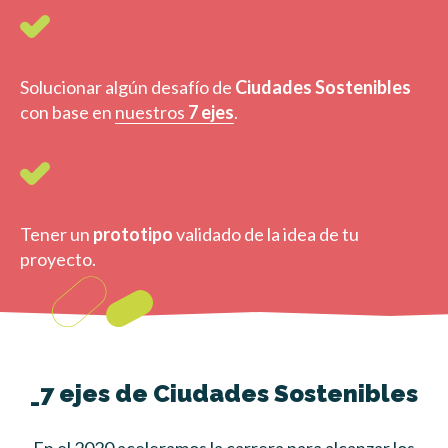
Solucionar algún desafío de
Ciudades Sostenibles
con base en
nuestros
7 ejes
.
Tener un
prototipo
validado de la idea de tu
proyecto.
_7 ejes de Ciudades Sostenibles