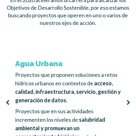
En el 2020 aceleramos la carrera para alcanzar los
Objetivos de Desarrollo Sostenible, por eso estamos
buscando proyectos que operen en uno o varios de
nuestros ejes de acción.
Agua Urbana
M
Proyectos que proponen soluciones a retos
Pr
hídricos urbanos en contextos de
acceso,
es
calidad, infraestructura, servicio, gestión y
en
generación de datos.
in
Proyectos que en sus actividades
pr
incrementen los niveles de
salubridad
C
ambiental y promuevan un
fó