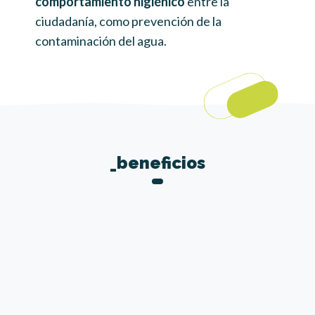
comportamiento higiénico
entre la
ci
ciudadanía, como prevención de la
re
contaminación del agua.
_beneficios